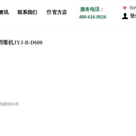
낙
我
服务电话：
资讯
联系我们
ꀰ
官方店
登
400-616-8926
JYJ-B-D600
]第0014号