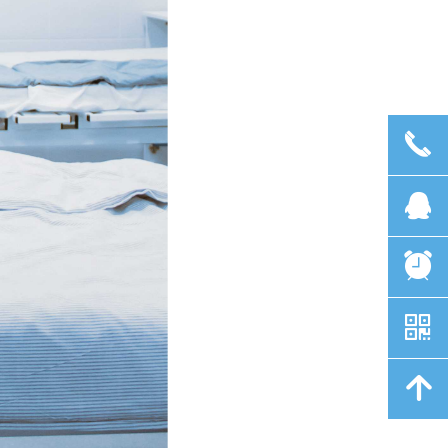
끅
뀩
뀥
낃
녕