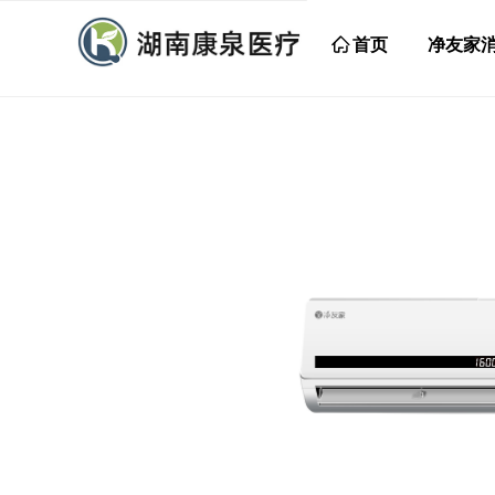
ꀇ
首页
净友家