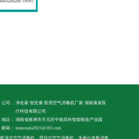
公司名称：
净友家 智安康 医用空气消毒机厂家 湖南康泉医
疗科技有限公司
地址：
湖南省株洲市天元区中南高科智能制造产业园
邮箱：
jingyoujia2021@163.com
吸顶式空气消毒机，壁挂式空气消毒机，床单位臭氧消毒