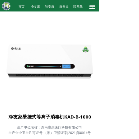
끀
.
首页
净友家
智安康
康复类
联系我
.
净友家壁挂式等离子消毒机KAD-B-1000
生产单位名称：湖南康泉医疗科技有限公司
生产企业卫生许可证号:（湘）卫消证字[2021]第0014号