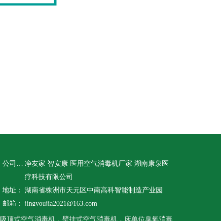
公司名称：
净友家 智安康 医用空气消毒机厂家 湖南康泉医
疗科技有限公司
地址：
湖南省株洲市天元区中南高科智能制造产业园
邮箱：
jingyoujia2021@163.com
吸顶式空气消毒机，壁挂式空气消毒机，床单位臭氧消毒