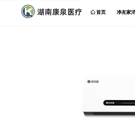
ꀇ
首页
净友家