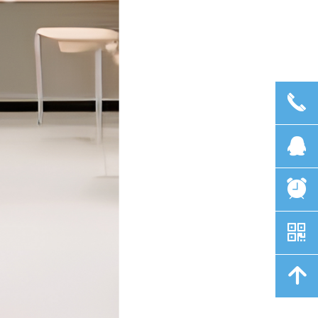
끅
뀩
뀥
낃
녕