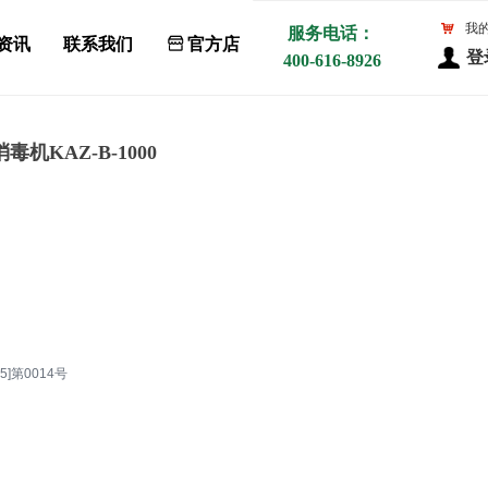
낙
我
服务电话：
资讯
联系我们
ꀰ
官方店
登
400-616-8926
机KAZ-B-1000
]第0014号