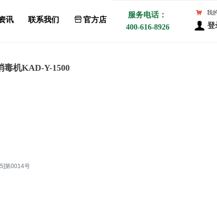
낙
我
服务电话：
资讯
联系我们
ꀰ
官方店
登
400-616-8926
机KAD-Y-1500
]第0014号