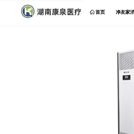
ꀇ
首页
净友家