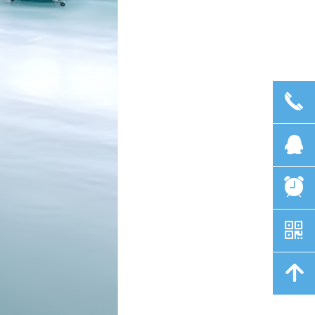
끅
뀩
뀥
낃
녕