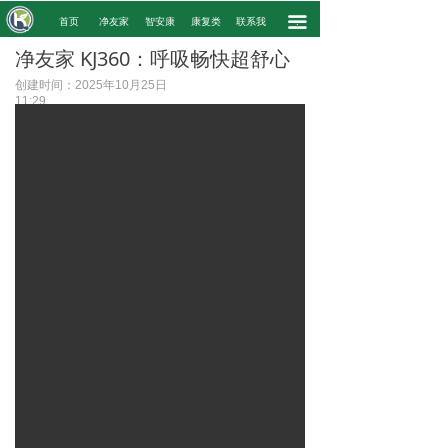
끀
.
首页
净友家
智安康
康复类
联系我
.
净友家 KJ360：呼吸畅快超舒心
创建时间：
2025年10月25日
11:29