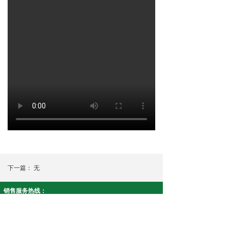
下一篇：
无
销售服务热线：
智安康系列:19908430915 净友家系列:18073390617
公司名称： 湖南康泉医疗科技有限公司
公司地址：湖南省株洲市天元区中南高科智能制造产业园