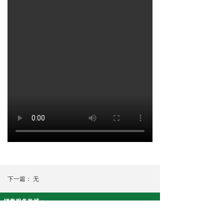
下一篇：
无
销售服务热线：
智安康系列:19908430915 净友家系列:18073390617
公司名称： 湖南康泉医疗科技有限公司