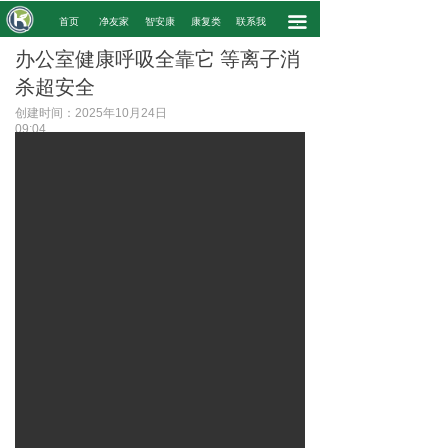
끀
.
首页
净友家
智安康
康复类
联系我
.
办公室健康呼吸全靠它 等离子消
杀超安全
创建时间：
2025年10月24日
09:04