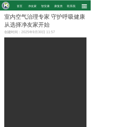
끀
.
首页
净友家
智安康
康复类
联系我
.
室内空气治理专家 守护呼吸健康
从选择净友家开始
创建时间：
2025年9月30日
11:57