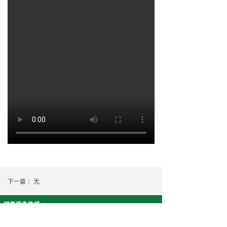
下一篇：
无
销售服务热线：
智安康系列:19908430915 净友家系列:18073390617
公司名称： 湖南康泉医疗科技有限公司