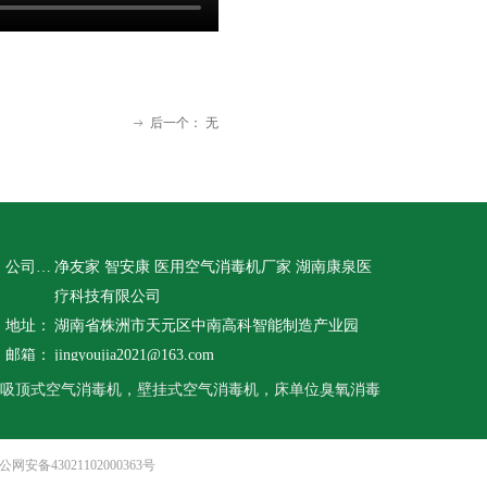
后一个：
无
ꁹ
公司名称：
净友家 智安康 医用空气消毒机厂家 湖南康泉医
疗科技有限公司
地址：
湖南省株洲市天元区中南高科智能制造产业园
邮箱：
jingyoujia2021@163.com
吸顶式空气消毒机，壁挂式空气消毒机，床单位臭氧消毒
公网安备43021102000363号