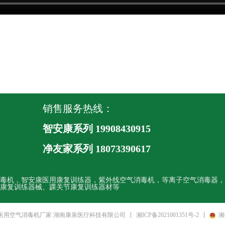
销售服务热线：
智安康系列 19908430915
净友家系列
18073390617
毒机，智安康医用康复训练器，紫外线空气消毒机，等离子空气消毒器，
康复训练器械、踝关节康复训练器材等
湘ICP备2021001351号-2
湘
 医用空气消毒机厂家 湖南康泉医疗科技有限公司