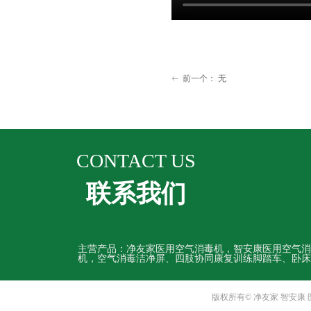
前一个：
无
ꂃ
CONTACT US
联系我们
主营产品：净友家医用空气消毒机，智安康医用空气消
机，空气消毒洁净屏、四肢协同康复训练脚踏车、卧床
版权所有© 净友家 智安康