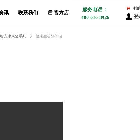
낙
我
服务电话：
资讯
联系我们
ꀰ
官方店
登
400-616-8926
智安康康复系列
ꄲ
健康生活好伴侣