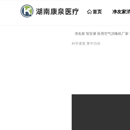
ꀇ
首页
净友家
净友家 智安康 医用空气消毒机厂家
科学康复 事半功倍