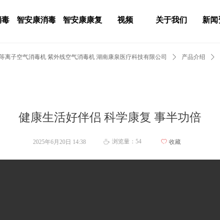
消毒
智安康消毒
智安康康复
视频
关于我们
新闻
 等离子空气消毒机 紫外线空气消毒机 湖南康泉医疗科技有限公司
ꄲ
产品介绍
ꄲ
健康生活好伴侣 科学康复 事半功倍
浏览量：
54
2025年6月20日
14:38
ꄀ
收藏
ꄘ