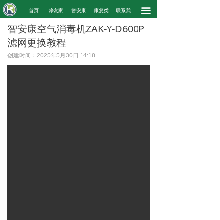
끀
.
首页
净友家
智安康
康复类
联系我
.
智安康空气消毒机ZAK-Y-D600P
滤网更换教程
创建时间：
2025年5月30日
14:18