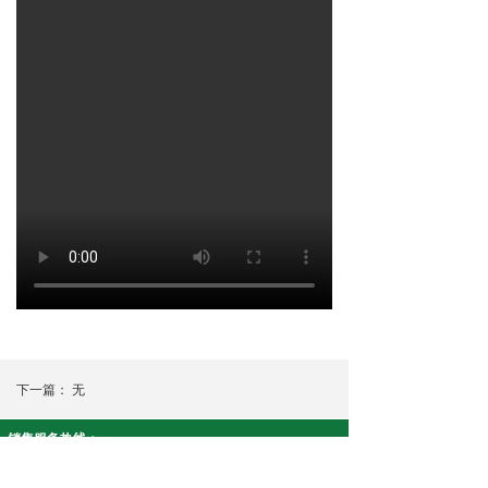
下一篇：
无
销售服务热线：
智安康系列:19908430915 净友家系列:18073390617
公司名称： 湖南康泉医疗科技有限公司