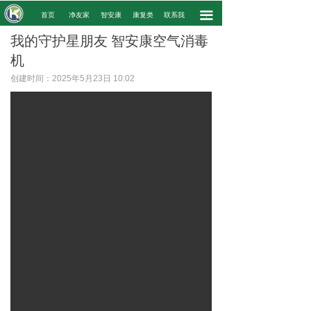
끀
.
首页
净友家
智安康
康复类
联系我
.
我的守护星朋友 智安康空气消毒
机
创建时间：
2025年5月23日
10:02