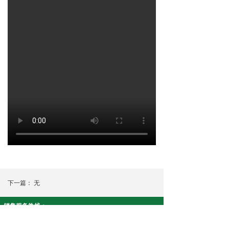
下一篇：
无
销售服务热线：
智安康系列:19908430915 净友家系列:18073390617
公司名称： 湖南康泉医疗科技有限公司