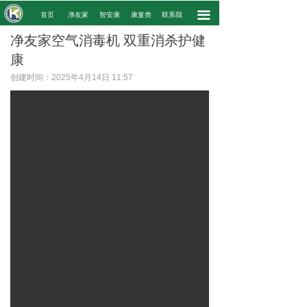
끀
.
首页
净友家
智安康
康复类
联系我
.
净友家空气消毒机 双重消杀护健
康
创建时间：
2025年4月14日
11:57