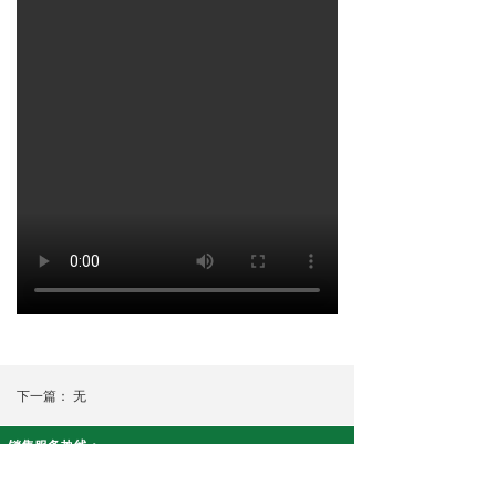
下一篇：
无
销售服务热线：
智安康系列:19908430915 净友家系列:18073390617
公司名称： 湖南康泉医疗科技有限公司