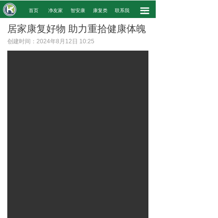
끀
.
首页
净友家
智安康
康复类
联系我
.
居家康复好物 助力重拾健康体魄
创建时间：
2024年8月12日
10:25