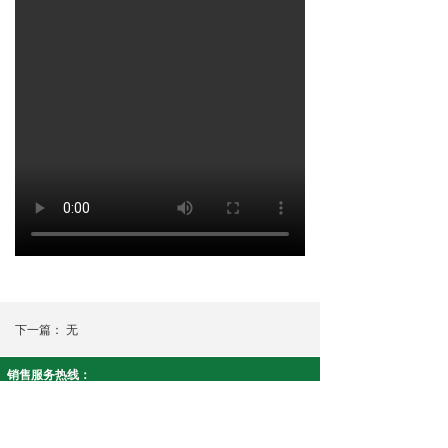
下一篇：
无
销售服务热线：
智安康系列:19908430915 净友家系列:18073390617
公司名称： 湖南康泉医疗科技有限公司
公司地址：湖南省株洲市天元区中南高科智能制造产业园