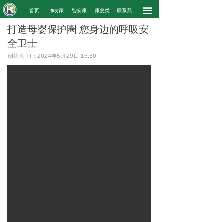
끀
.
首页
净友家
智安康
康复类
联系我
.
打造母婴保护圈 您身边的呼吸安
全卫士
创建时间：
2024年5月29日
15:50