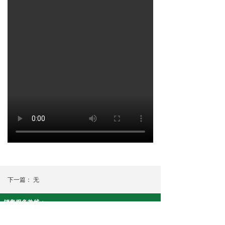
下一篇：
无
销售服务热线：
智安康系列:19908430915 净友家系列:18073390617
公司名称： 湖南康泉医疗科技有限公司