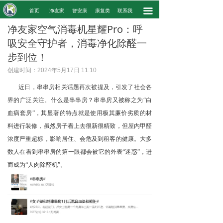
끀
.
首页
净友家
智安康
康复类
联系我
.
净友家空气消毒机星耀Pro：呼
吸安全守护者，消毒净化除醛一
步到位！
创建时间：
2024年5月17日
11:10
近日，串串房相关话题再次被提及，引发了社会各
界的广泛关注。
什么是串串房？串串房又被称之为“白
血病套房”，其显著的特点就是使用极其廉价劣质的材
料进行装修，虽然房子看上去很新很精致，但屋内甲醛
浓度严重超标，影响居住、会危及到租客的健康。大多
数人在看到串串房的第一眼都会被它的外表“迷惑”，进
而成为“人肉除醛机”。