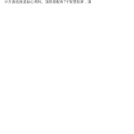
计方面也很是贴心周到。顶部搭配有7寸智慧彩屏，满
足日常手机充电需求的同时还能实时显示家里甲醛、
PM2.5、温湿度等情况，让用户时刻做到心中有数。此
外，自动模式下，它还能根据家里空气质量情况自动调
整风速进行处理，可实现托管，日常使用起来都是很省
心的。
正是强大的消毒净化除醛能力及多重人性化、智能
化设计，使得净友家空气消毒机星耀Pro一经推出就深
受众多家庭用户的追捧，他们对产品的整体评价