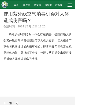
끀
.
首页
净友家
智安康
康复类
联系我
.
使用紫外线空气消毒机会对人体
造成伤害吗？
创建时间：
2024年3月12日
11:20
紫外线长时间照射人体会存在伤害，但目前绝大多
数紫外线空气消毒机都是可以人机共存的，因为很多厂
家会将机器设计成内循环模式，即将消毒范围锁定在机
器腔体内部，紫外线不会发生外泄，从而避免出现直接
照射给人体造成损伤的情况。
下一篇：
无