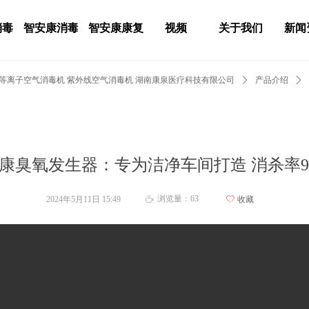
消毒
智安康消毒
智安康康复
视频
关于我们
新闻
 等离子空气消毒机 紫外线空气消毒机 湖南康泉医疗科技有限公司
ꄲ
产品介绍
ꄲ
康臭氧发生器：专为洁净车间打造 消杀率99
浏览量：
63
2024年5月11日
15:49
ꄀ
收藏
ꄘ