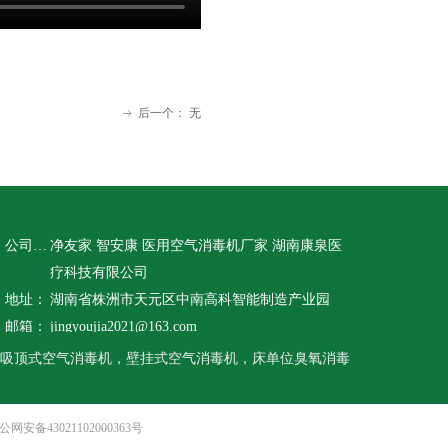
后一个：
无
ꁹ
公司名称：
净友家 智安康 医用空气消毒机厂家 湖南康泉医
疗科技有限公司
地址：
湖南省株洲市天元区中南高科智能制造产业园
邮箱：
jingyoujia2021@163.com
吸顶式空气消毒机，壁挂式空气消毒机，床单位臭氧消毒
公网安备43021102000363号