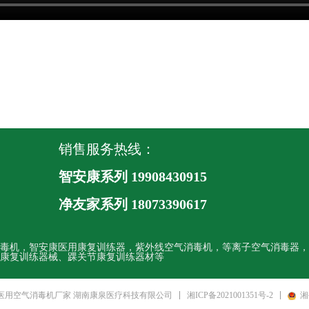
销售服务热线：
智安康系列 19908430915
净友家系列
18073390617
毒机，智安康医用康复训练器，紫外线空气消毒机，等离子空气消毒器，
康复训练器械、踝关节康复训练器材等
湘ICP备2021001351号-2
湘
 医用空气消毒机厂家 湖南康泉医疗科技有限公司