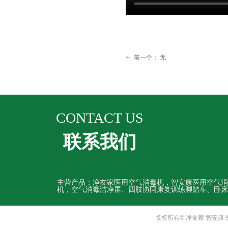
前一个：
无
ꂃ
CONTACT US
联系我们
主营产品：净友家医用空气消毒机，智安康医用空气消
机，空气消毒洁净屏、四肢协同康复训练脚踏车、卧床
版权所有© 净友家 智安康