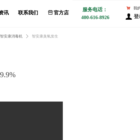
낙
我
服务电话：
资讯
联系我们
ꀰ
官方店
登
400-616-8926
智安康消毒机
ꄲ
智安康臭氧发生
.9%