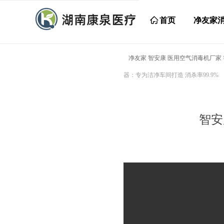
ꀇ
首页
净友家
净友家 智安康 医用空气消毒机厂家
器：专为洁净车间打造 消杀率99.9%
智安