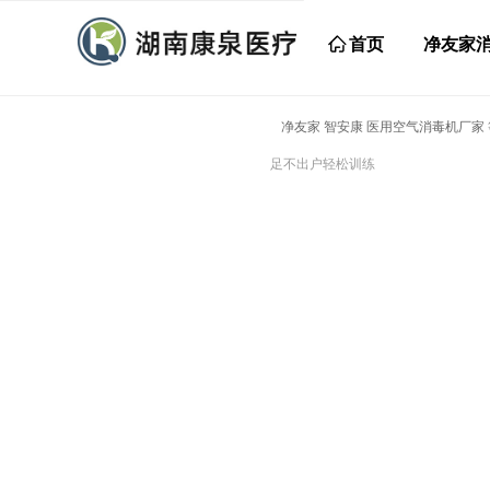
ꀇ
首页
净友家
净友家 智安康 医用空气消毒机厂家
足不出户轻松训练