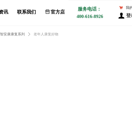
낙
我
服务电话：
资讯
联系我们
ꀰ
官方店
登
400-616-8926
智安康康复系列
ꄲ
老年人康复好物