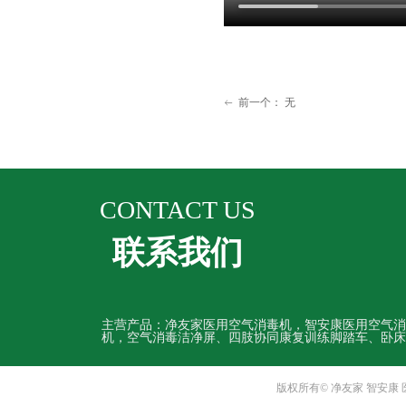
前一个：
无
ꂃ
CONTACT US
联系我们
主营产品：净友家医用空气消毒机，智安康医用空气消
机，空气消毒洁净屏、四肢协同康复训练脚踏车、卧床
版权所有© 净友家 智安康