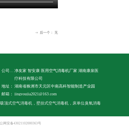
后一个：
无
ꁹ
公司名称：
净友家 智安康 医用空气消毒机厂家 湖南康泉医
疗科技有限公司
地址：
湖南省株洲市天元区中南高科智能制造产业园
邮箱：
jingyoujia2021@163.com
吸顶式空气消毒机，壁挂式空气消毒机，床单位臭氧消毒
公网安备43021102000363号