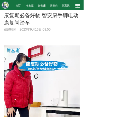
끀
.
首页
净友家
智安康
康复类
联系我
.
康复期必备好物 智安康手脚电动
康复脚踏车
创建时间：
2023年9月16日
08:50