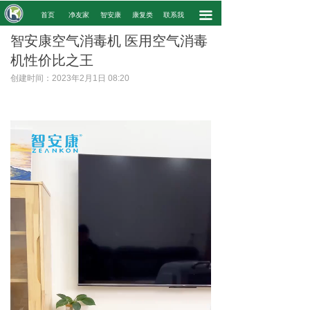
끀
.
首页
净友家
智安康
康复类
联系我
.
智安康空气消毒机 医用空气消毒
机性价比之王
创建时间：
2023年2月1日
08:20