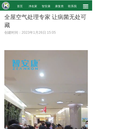
끀
.
首页
净友家
智安康
康复类
联系我
.
全屋空气处理专家 让病菌无处可
藏
创建时间：
2023年1月26日
15:05