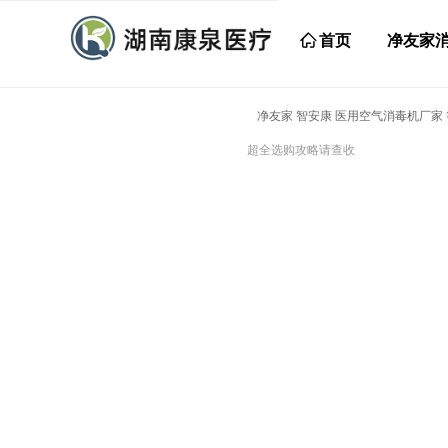
ꀇ
首页
净友家
净友家 智安康 医用空气消毒机厂家
超全选购攻略请查收