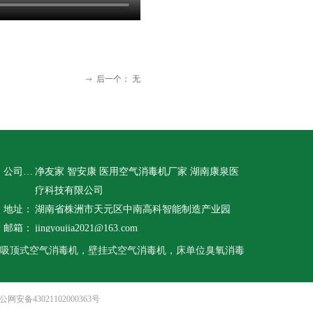
后一个：
无
ꁹ
公司名称：
净友家 智安康 医用空气消毒机厂家 湖南康泉医
疗科技有限公司
地址：
湖南省株洲市天元区中南高科智能制造产业园
邮箱：
jingyoujia2021@163.com
吸顶式空气消毒机，壁挂式空气消毒机，床单位臭氧消毒
公网安备43021102000363号