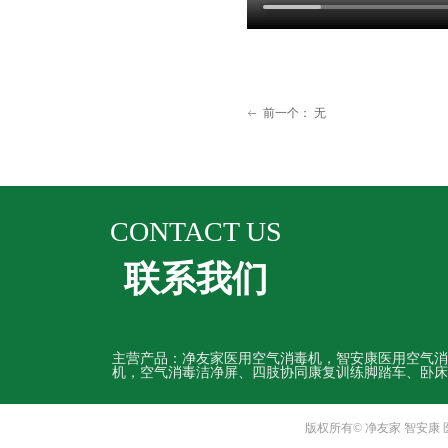
前一个：
无
ꂃ
CONTACT US
联系我们
主营产品：净友家医用空气消毒机，智安康医用空气消
机，空气消毒洁净屏、四肢协同康复训练脚踏车、卧床
版权所有© 净友家 智安康