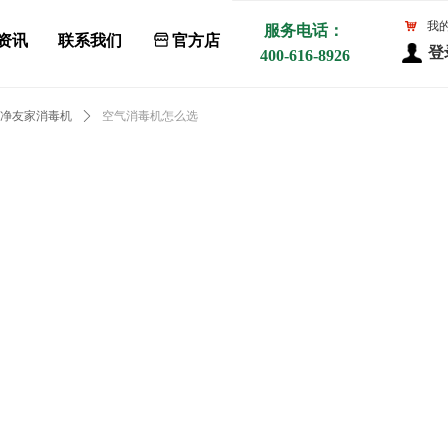
낙
我
服务电话：
资讯
联系我们
ꀰ
官方店
登
400-616-8926
净友家消毒机
ꄲ
空气消毒机怎么选