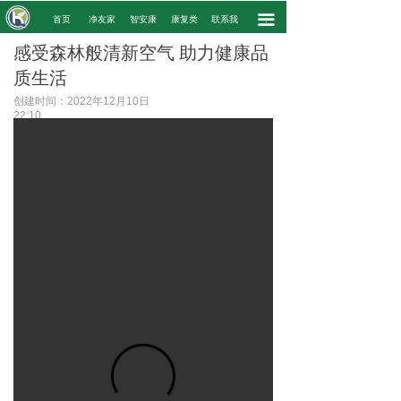
끀
.
首页
净友家
智安康
康复类
联系我
.
感受森林般清新空气 助力健康品
质生活
创建时间：
2022年12月10日
22:10