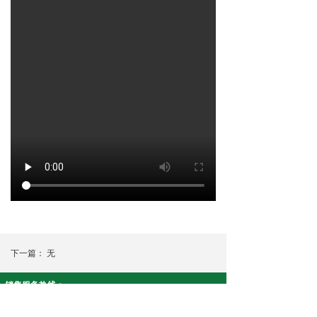
下一篇：
无
销售服务热线：
智安康系列:19908430915 净友家系列:18073390617
公司名称： 湖南康泉医疗科技有限公司