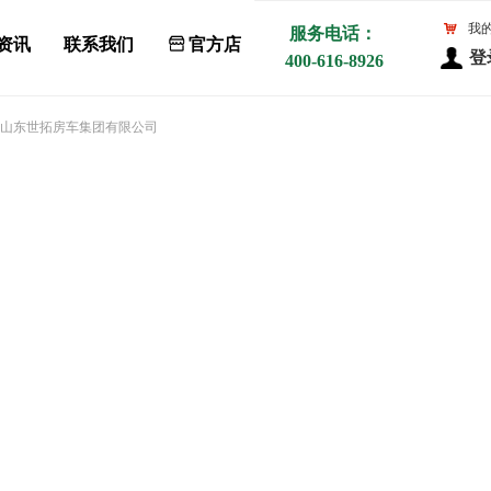
낙
我
服务电话：
资讯
联系我们
ꀰ
官方店
登
400-616-8926
山东世拓房车集团有限公司