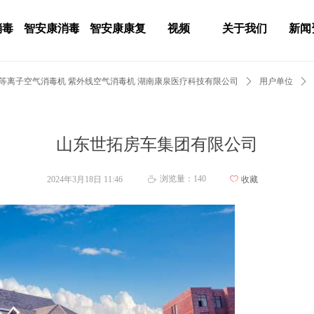
消毒
智安康消毒
智安康康复
视频
关于我们
新闻
 等离子空气消毒机 紫外线空气消毒机 湖南康泉医疗科技有限公司
ꄲ
用户单位
ꄲ
山东世拓房车集团有限公司
浏览量：
140
2024年3月18日
11:46
ꄀ
收藏
ꄘ