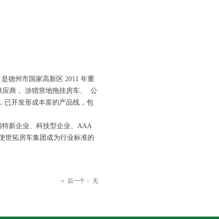
州市国家高新区 2011 年重
购供应商， 涉猎营地拖挂房车、 公
，已开发形成丰富的产品线，包
专精特新企业、科技型企业、AAA
 使世拓房车集团成为行业标准的
后一个：
无
ꁹ