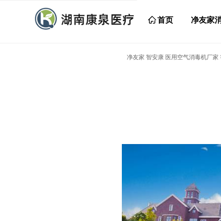
ꀇ
首页
净友家
净友家 智安康 医用空气消毒机厂家