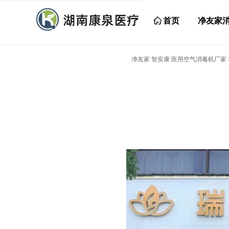
ꀇ
首页
净友家
净友家 智安康 医用空气消毒机厂家