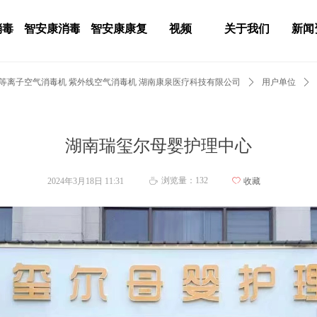
消毒
智安康消毒
智安康康复
视频
关于我们
新闻
 等离子空气消毒机 紫外线空气消毒机 湖南康泉医疗科技有限公司
ꄲ
用户单位
ꄲ
湖南瑞玺尔母婴护理中心
浏览量：
132
2024年3月18日
11:31
ꄀ
收藏
ꄘ