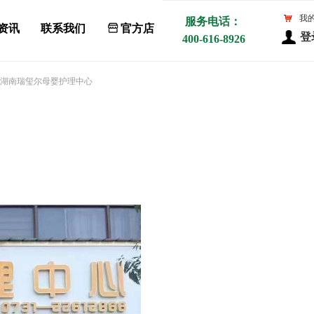
낙
我
服务电话：
资讯
联系我们
ꀰ
官方店
登
400-616-8926
湖南瑞玺尔母婴护理中心