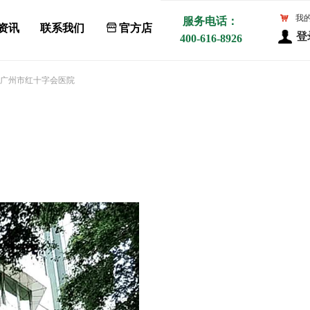
낙
我
服务电话：
资讯
联系我们
ꀰ
官方店
登
400-616-8926
广州市红十字会医院