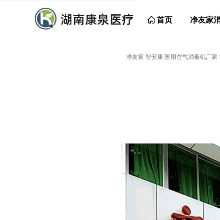
ꀇ
首页
净友家
净友家 智安康 医用空气消毒机厂家