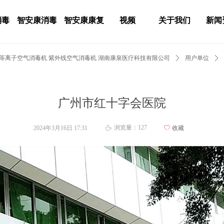
消毒
智安康消毒
智安康康复
视频
关于我们
新闻
 等离子空气消毒机 紫外线空气消毒机 湖南康泉医疗科技有限公司
ꄲ
用户单位
ꄲ
广州市红十字会医院
浏览量：
127
2024年3月16日
17:31
ꄀ
收藏
ꄘ