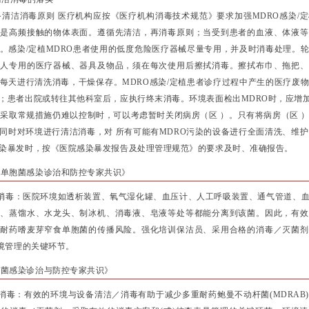
设备清洁消毒原则 医疗机构应按《医疗机构消毒技术规范》要求加强MDRO感染/
其是高频接触的物体表面。遵循先清洁，再消毒原则；当受到患者的血液、体液等
。感染/定植MDRO患者使用的低度危险医疗器械尽量专用，并及时消毒处理。
专人专用的医疗器械、器具及物品，须在每次使用后擦拭消毒。擦拭布巾、拖把、
每天进行清洗消毒，干燥保存。MDRO感染/定植患者诊疗过程中产生的医疗废
；患者出院或转往其他科室后，应执行终末消毒。环境表面检出MDRO时，应增
且采取常规措施仍难以控制时，可以考虑暂时关闭病房（区 ）。只有将病房（区 
同时对环境进行清洁消毒，对 所有可能有MDRO污染的设备进行全面清洗、维护
染暴发时，按《医院感染暴发报告及处理管理规范》的要求及时、准确报告。
食单胞菌感染诊治和防控专家共识》
毒：医院环境如透析装置、氧气湿化罐、血压计、人工呼吸装置、通气管道、血
塞、蒸馏水、水龙头、制冰机、消毒液、皂液等处等都能分离到该菌。因此，有效
重耐药嗜麦芽窄食单胞菌的传播风险。强化培训保沽员、采用合格的消毒／灭菌剂
环境管理的关键环节。
杆菌感染诊治与防控专家共识》
：有效的环境与设备清洁／消毒有助于减少多重耐药鲍曼不动杆菌(MDRAB