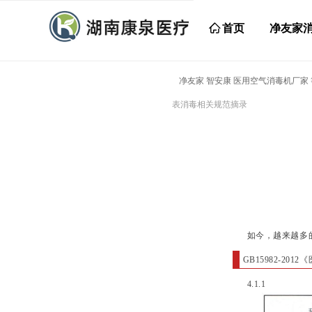
ꀇ
首页
净友家
净友家 智安康 医用空气消毒机厂家
表消毒相关规范摘录
如今，越来越多的
GB15982-20
4.1.1