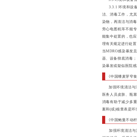
3.3.1 环境和
洁、消毒工作，尤
染物，再清洁与消毒
旁心电图机等不能
能集中处置的，也应
理有关规定进行处置
当MDRO感染暴发
器、设备彻底消毒；
染暴发或疑似医院感
《中国嗜麦芽窄
加强环境清洁与消
医务人员皮肤、瓶
消毒有助于减少多
案和(或)核查表是
《中国鲍曼不动
加强环境清洁与消毒