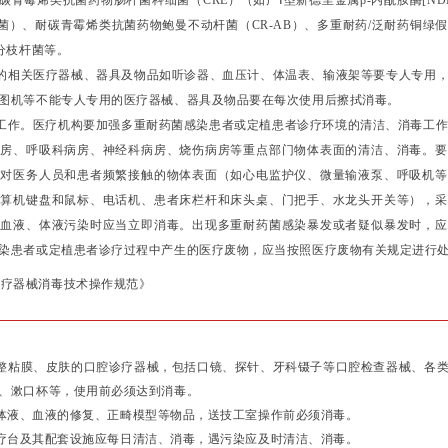
耐碳青霉烯类抗菌药物肠杆菌科细菌（CRE）（如产Ⅰ型新德里金属β-内酰胺酶[ND
细菌）、耐碳青霉烯类抗菌药物鲍曼不动杆菌（CR-AB）、多重耐药/泛耐药铜绿假单
核分枝杆菌等。
相关医疗器械、器具及物品如听诊器、血压计、体温表、输液架等要专人专用，
图机等不能专人专用的医疗器械、器具及物品要在每次使用后擦拭消毒。
。医疗机构要加强多重耐药菌感染患者或定植患者诊疗环境的清洁、消毒工作，
病房、呼吸科病房、神经科病房、烧伤病房等重点部门物体表面的清洁、消毒。要
。对医务人员和患者频繁接触的物体表面（如心电监护仪、微量输液泵、呼吸机等
计算机键盘和鼠标、电话机、患者床栏杆和床头桌、门把手、水龙头开关等），采
者血液、体液污染时应当立即消毒。出现多重耐药菌感染暴发或者疑似暴发时，应
染患者或定植患者诊疗过程中产生的医疗废物，应当按照医疗废物有关规定进行
诊疗器械消毒技术操作规范》
粘膜、皮肤的口腔诊疗器械，包括口镜、探针、牙科镊子等口腔检查器械、各类
、漱口杯等，使用前必须达到消毒。
液、血液的修复、正畸模型等物品，送技工室操作前必须消毒。
台及其配套设施应每日清洁、消毒，遇污染应及时清洁、消毒。