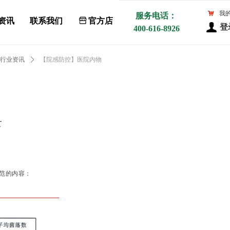
낙
我
服务电话：
资讯
联系我们
ꀰ
官方店
登
400-616-8926
行业资讯
ꄲ
【院感防控】医院内物
录
范的内容：