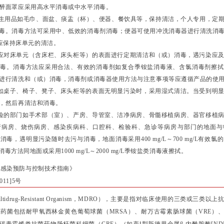
醉面罩应采用高水平消毒或中水平消毒。
卫生用品如毛巾、面盆、痰盂（杯）、便器、餐饮具等，保持清洁，个人专用，定
毒。消毒方法可采用中、低效的消毒剂消毒；便器可使用冲洗消毒器进行清洗消
构应保持床单元的清洁。
机构应对床单元（含床栏、床头柜等）的表面进行定期清洁和（或）消毒，遇污染应
消毒。消毒方法应采用合法、有效的消毒剂如复合季铵盐消毒液、含氯消毒剂擦拭
进行清洗和（或）消毒，消毒剂或消毒器使用方法与注意事项等应遵循产品的使
用品如桌子、椅子、凳子、床头柜等的表面无明显污染时，采用湿式清洁。当受到明
，然后再清洁和消毒。
高风险的部门如手术部（室）、产房、导管室、洁净病房、骨髓移植病房、器官移植
析病房、烧伤病房、感染疾病科、口腔科、检验科、急诊等病房与部门的地面与
毒，遇明显污染随时去污与消毒，地面消毒采用400 mg/L～700 mg/L有效
面消毒方法同地面或采用1000 mg/L～2000 mg/L季铵盐类消毒液擦拭。
院感染预防与控制技术指南》
11]5号
drug-Resistant Organism，MDRO），主要是指对临床使用的三类或三类
药菌包括耐甲氧西林金黄色葡萄球菌（MRSA）、耐万古霉素肠球菌（VRE）、