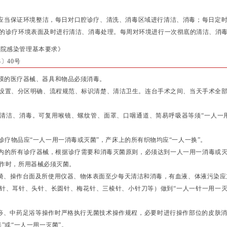
当保证环境整洁，每日对口腔诊疗、清洗、消毒区域进行清洁、消毒；每日定时
的诊疗环境表面及时进行清洁、消毒处理。每周对环境进行一次彻底的清洁、消
医院感染管理基本要求》
3〕40号
膜的医疗器械、器具和物品必须消毒。
设置、分区明确、流程规范、标识清楚、清洁卫生。连台手术之间、当天手术全
清洁、消毒。可复用喉镜、螺纹管、面罩、口咽通道、简易呼吸器等须“一人一
诊疗物品应“一人一用一消毒或灭菌”，产床上的所有织物均应“一人一换”。
内的所有诊疗器械，根据诊疗需要和消毒灭菌原则，必须达到一人一用一消毒或
作时，所用器械必须灭菌。
椅、操作台面及所使用仪器、物体表面至少每天清洁和消毒，有血液、体液污染应
针、耳针、头针、长圆针、梅花针、三棱针、小针刀等）做到“一人一针一用一灭
痧、中药足浴等操作时严格执行无菌技术操作规程，必要时进行操作部位的皮肤消
”或“一人一用一灭菌”。