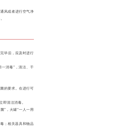
通风或者进行空气净
毒。
部完毕后，应及时进行
用一消毒”，清洁、干
灭菌的要求。在进行可
立即清洁消毒。
菌”，火罐“一人一用
毒；相关器具和物品