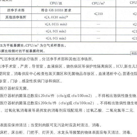
气洁净技术的诊疗场所，分洁净手术部和其他洁净场所。
净手术室，产房，导管室，血液病区，烧伤病区等保护性隔离病区，ICU,新生儿
婴同室，消毒供应中心检查包装灭菌区和无菌物品存放区，血液透析中心,普通住
诊室，门诊，感染性疾病门诊和病区。
性医疗器材应无菌。
医疗器材的菌落总数应≦20cfu/件（cfu/g或 cfu/100cm2），不得检出致病性微生
疗器材的菌落总数应≦200cfu/件（cfu/g或 cfu/100cm2），不得检出致病性微生
毒液、过氧化氢消毒液等易挥发的消毒剂应现配现用；过氧乙酸、二氧化氯等二元
物体表面应保持清洁；当受到肉眼可见污染时应及时清洁、消毒。
车、床栏、床台柜、门把手、灯开关、水龙头等频繁的物体表面应每天清洁、消毒。