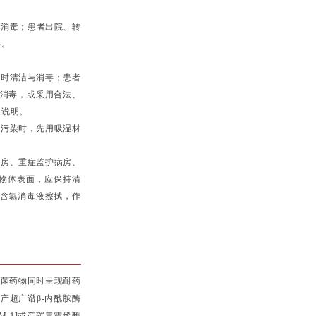
期消毒；患者出院、转
毒。
及时清洁与消毒；患者
消毒，或采用合法、
用说明。
显污染时，先用吸湿材
病房、重症监护病房、
物体表面，应保持清
氯的含氯消毒液擦拭，作
以上抗菌药物同时呈现耐药
产超广谱β-内酰胺酶