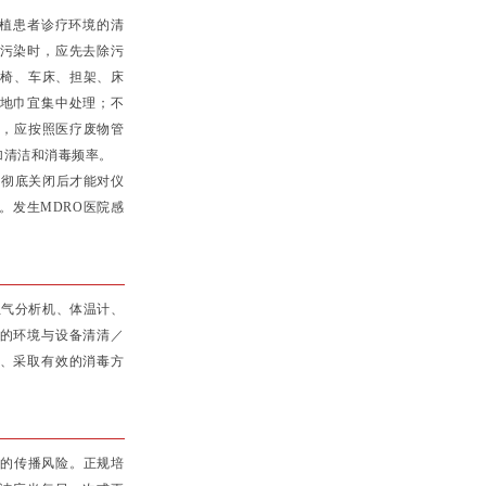
定植患者诊疗环境的清
污染时，应先去除污
轮椅、车床、担架、床
地巾宜集中处理；不
物，应按照医疗废物管
加清洁和消毒频率。
）彻底关闭后才能对仪
。发生MDRO医院感
气分析机、体温计、
的环境与设备清清／
、采取有效的消毒方
)的传播风险。正规培