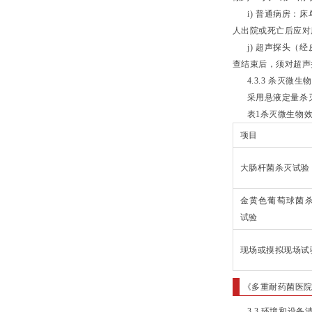
i) 普通病房：床
人出院或死亡后应对
j) 超声探头（经
查结束后，须对超声
4.3.3 杀灭微生
采用悬液定量杀灭试
表1杀灭微生物效
项目
大肠杆菌杀灭试验
金黄色葡萄球菌
试验
现场或摸拟现场试
《多重耐药菌医
3.3 环境和设备