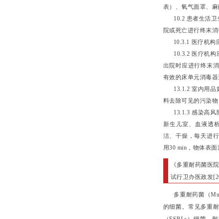
表）、氧气面罩、麻
10.2 患者生活
院或死亡进行终末消
10.3.1 医疗机
10.3.2 医疗
出院时应进行终末
有效的床单元消毒器
13.1.2 室内
料去除可见的污染物
13.1.3 感染
新生儿室、血液透
洁、干燥，每天进行消
用30 min，物体表
《多重耐药菌医
试行卫办医政发[20
多重耐药菌（Multi
的细菌。常见多重耐