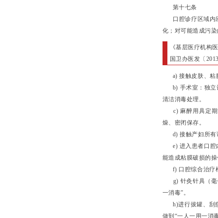
第十七条
口腔诊疗区域内应
化；对可能造成污染
《基层医疗机构
国卫办医发〔201
a) 接触皮肤、粘
b) 手术室：独立
清洁消毒处理。
c) 麻醉用具定期
燥、密闭保存。
d) 接触产妇所有
e) 进入患者口腔
能造成粘膜破损的操
f) 口腔综合治疗
g) 针灸针具（毫
一消毒”。
h)进行拔罐、刮
做到“一人一用一消毒