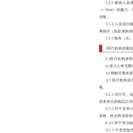
5.5.3 被病
（<10ml）的溅
消毒。
5.5.4 人员流
离病区（如血液病病
5.5.5 拖布（
《医疗机构消毒
4.3医疗机构使用
a) 进入人体无菌
b) 接触完整皮肤
4.5 医疗机构
毒。
6.2.2 治疗车
患者单元的物品之间
6.3.5 对于含
染物，然后再清洗和
6.3.6 用于清
9.1.1 中度危