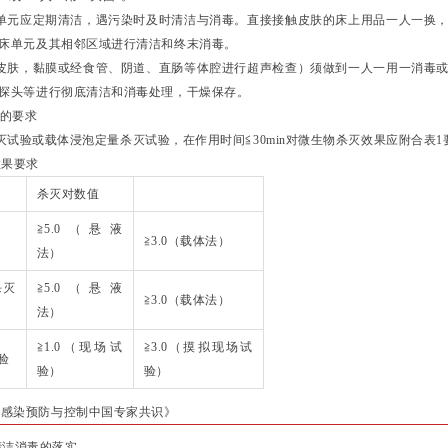
单元应定期清洁，遇污染时及时清洁与消毒。直接接触皮肤的床上用品一人一换
床单元及其相邻区域进行清洁和终末消毒。
皮肤，黏膜或经食管、阴道、直肠等体腔进行超声检查）须做到一人一用一消毒
探头等进行彻底清洁和消毒处理，干燥保存。
物的要求
验或载体浸泡定量杀灭试验，在作用时间≦30min对微生物杀灭效果应附合表1
果要求
杀灭对数值
≧5.0（悬液
≧3.0（载体法）
法）
杀灭
≧5.0（悬液
≧3.0（载体法）
法）
≧1.0（现场试
≧3.0（摸拟现场试
验
验）
验）
院感染预防与控制中国专家共识》
清洁消毒的落实