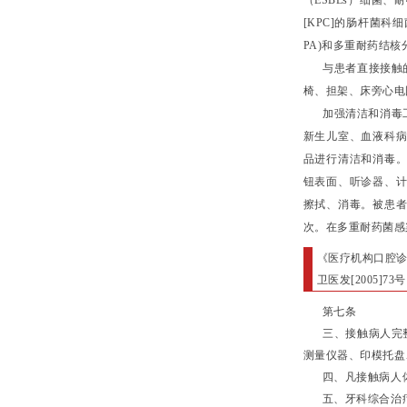
（ESBLs）细菌、
[KPC]的肠杆菌科
PA)和多重耐药结
与患者直接接触的
椅、担架、床旁心电
加强清洁和消毒工作
新生儿室、血液科
品进行清洁和消毒
钮表面、听诊器、
擦拭、消毒。被患
次。在多重耐药菌感
《医疗机构口腔
卫医发[2005]73号
第七条
三、接触病人完整
测量仪器、印模托盘
四、凡接触病人体
五、牙科综合治疗