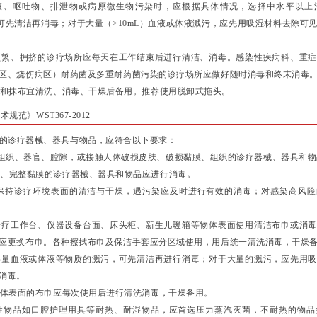
人血液、呕吐物、排泄物或病原微生物污染时，应根据具体情况，选择中水平以上
污，可先清洁再消毒；对于大量（>10mL）血液或体液溅污，应先用吸湿材料去除可
行频繁、拥挤的诊疗场所应每天在工作结束后进行清洁、消毒。感染性疾病科、重
区、烧伤病区）耐药菌及多重耐药菌污染的诊疗场所应做好随时消毒和终末消毒
头）和抹布宜清洗、消毒、干燥后备用。推荐使用脱卸式拖头。
技术规范》
WST367-2012
的诊疗器械、器具与物品，应符合以下要求：
组织、器官、腔隙，或接触人体破损皮肤、破损黏膜、组织的诊疗器械、器具和物
、完整黏膜的诊疗器械、器具和物品应进行消毒。
应保持诊疗环境表面的清洁与干燥，遇污染应及时进行有效的消毒；对感染高风险
、诊疗工作台、仪器设备台面、床头柜、新生儿暖箱等物体表面使用清洁布巾或消
应更换布巾。各种擦拭布巾及保洁手套应分区域使用，用后统一清洗消毒，干燥
有小量血液或体液等物质的溅污，可先清洁再进行消毒；对于大量的溅污，应先用
消毒。
洁物体表面的布巾应每次使用后进行清洗消毒，干燥备用。
险性物品如口腔护理用具等耐热、耐湿物品，应首选压力蒸汽灭菌，不耐热的物