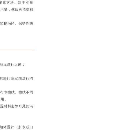
消毒方法。对于少量
见污染，然后再清洁和
症监护病区、保护性隔
。
品应进行灭菌；
的部门应定期进行消
毒布巾擦拭。擦拭不同
备用。
吸湿材料去除可见的污
品如体温计（肛表或口