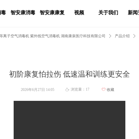
消毒
智安康消毒
智安康康复
视频
关于我们
新闻
 等离子空气消毒机 紫外线空气消毒机 湖南康泉医疗科技有限公司
ꄲ
产品介绍
ꄲ
初阶康复怕拉伤 低速温和训练更安全
浏览量：
17
2026年6月27日
14:05
ꄀ
收藏
ꄘ