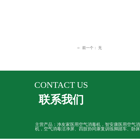
前一个：
无
ꂃ
CONTACT US
联系我们
主营产品：净友家医用空气消毒机，智安康医用空气消
机，空气消毒洁净屏、四肢协同康复训练脚踏车、卧床