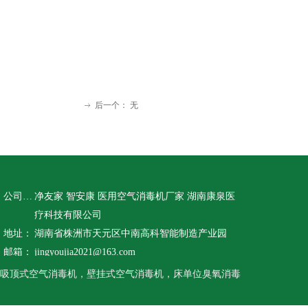
后一个：
无
ꁹ
公司名称：
净友家 智安康 医用空气消毒机厂家 湖南康泉医
疗科技有限公司
地址：
湖南省株洲市天元区中南高科智能制造产业园
邮箱：
jingyoujia2021@163.com
吸顶式空气消毒机，壁挂式空气消毒机，床单位臭氧消毒