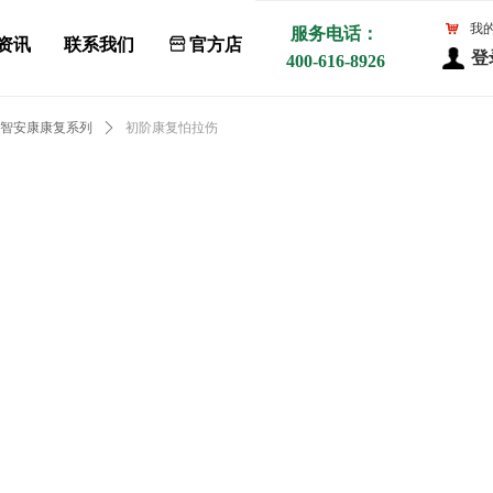
낙
我
服务电话：
资讯
联系我们
ꀰ
官方店
登
400-616-8926
智安康康复系列
ꄲ
初阶康复怕拉伤