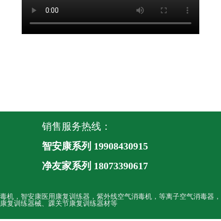
销售服务热线：
智安康系列 19908430915
净友家系列
18073390617
毒机，智安康医用康复训练器，紫外线空气消毒机，等离子空气消毒器，
康复训练器械、踝关节康复训练器材等