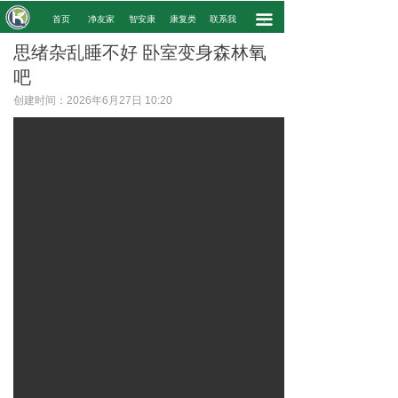
끀
.
首页
净友家
智安康
康复类
联系我
.
思绪杂乱睡不好 卧室变身森林氧
吧
创建时间：
2026年6月27日
10:20