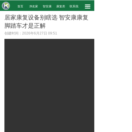
끀
.
首页
净友家
智安康
康复类
联系我
.
居家康复设备别瞎选 智安康康复
脚踏车才是正解
创建时间：
2026年6月27日
09:51