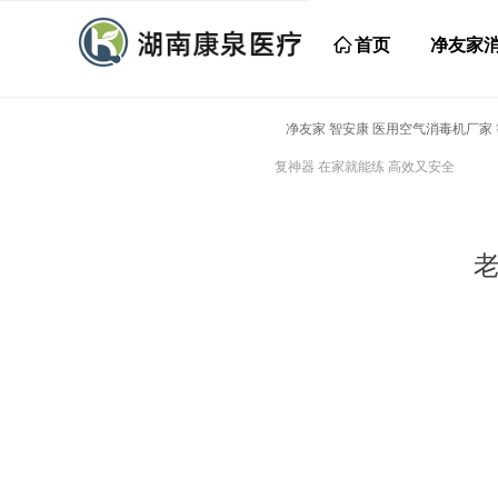
ꀇ
首页
净友家
净友家 智安康 医用空气消毒机厂家
复神器 在家就能练 高效又安全