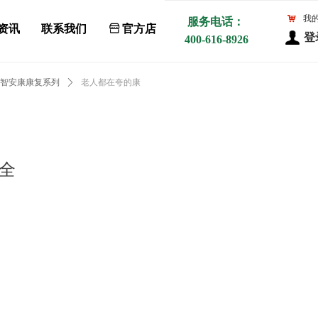
낙
我
服务电话：
资讯
联系我们
ꀰ
官方店
登
400-616-8926
智安康康复系列
ꄲ
老人都在夸的康
全