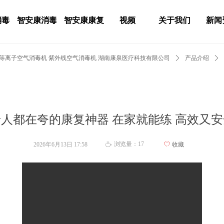
消毒
智安康消毒
智安康康复
视频
关于我们
新闻
 等离子空气消毒机 紫外线空气消毒机 湖南康泉医疗科技有限公司
ꄲ
产品介绍
ꄲ
老人都在夸的康复神器 在家就能练 高效又安
浏览量：
17
2026年6月13日
17:58
ꄀ
收藏
ꄘ