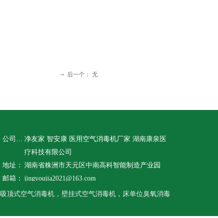
后一个：
无
ꁹ
公司名称：
净友家 智安康 医用空气消毒机厂家 湖南康泉医
疗科技有限公司
地址：
湖南省株洲市天元区中南高科智能制造产业园
邮箱：
jingyoujia2021@163.com
吸顶式空气消毒机，壁挂式空气消毒机，床单位臭氧消毒