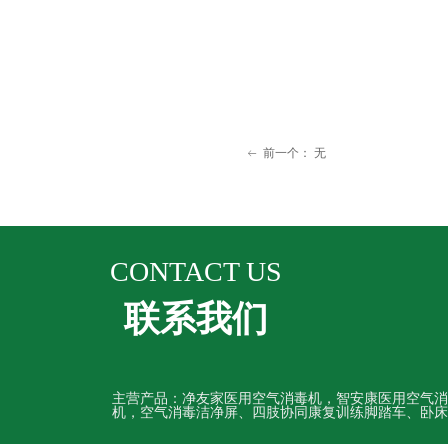
前一个：
无
ꂃ
CONTACT US
联系我们
主营产品：净友家医用空气消毒机，智安康医用空气消
机，空气消毒洁净屏、四肢协同康复训练脚踏车、卧床