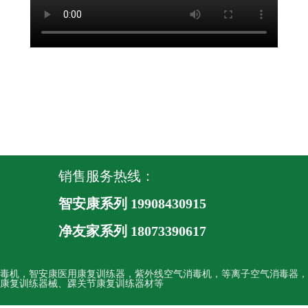
销售服务热线：
智安康系列 19908430915
净友家系列
18073390617
毒机，智安康医用康复训练器，紫外线空气消毒机，等离子空气消毒器，
康复训练器械、踝关节康复训练器材等