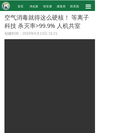
끀
.
首页
净友家
智安康
康复类
联系我
.
空气消毒就得这么硬核！ 等离子
科技 杀灭率>99.9% 人机共室
创建时间：
2026年6月13日
16:21