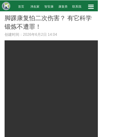
끀
.
首页
净友家
智安康
康复类
联系我
.
脚踝康复怕二次伤害？ 有它科学
锻炼不遭罪！
创建时间：
2026年6月2日
14:04