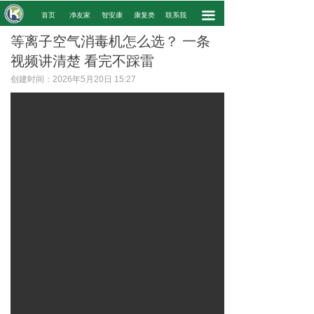
끀
.
首页
净友家
智安康
康复类
联系我
.
等离子空气消毒机怎么选？ 一条
视频讲清楚 看完不踩雷
创建时间：
2026年5月20日
15:27