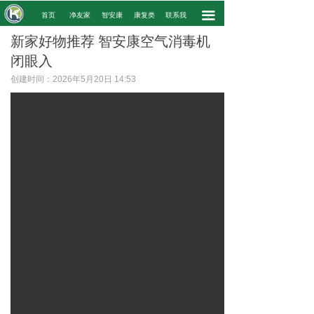
끀
.
首页
净友家
智安康
康复类
联系我
.
新家好物推荐 智安康空气消毒机
闭眼入
创建时间：
2026年5月20日
14:53