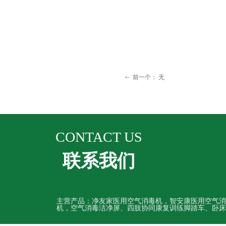
前一个：
无
ꂃ
CONTACT US
联系我们
主营产品：净友家医用空气消毒机，智安康医用空气消
机，空气消毒洁净屏、四肢协同康复训练脚踏车、卧床