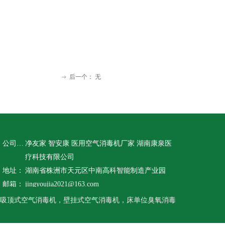
后一个：
无
ꁹ
公司名称：
净友家 智安康 医用空气消毒机厂家 湖南康泉医
疗科技有限公司
地址：
湖南省株洲市天元区中南高科智能制造产业园
邮箱：
jingyoujia2021@163.com
吸顶式空气消毒机，壁挂式空气消毒机，床单位臭氧消毒