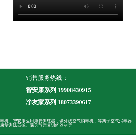
销售服务热线：
智安康系列 19908430915
净友家系列
18073390617
毒机，智安康医用康复训练器，紫外线空气消毒机，等离子空气消毒器，
康复训练器械、踝关节康复训练器材等