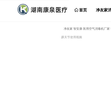
ꀇ
首页
净友家
净友家 智安康 医用空气消毒机厂家
踝关节使用视频