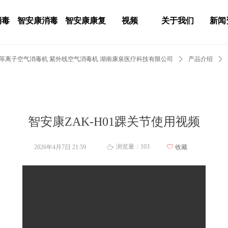
消毒
智安康消毒
智安康康复
视频
关于我们
新闻
 等离子空气消毒机 紫外线空气消毒机 湖南康泉医疗科技有限公司
ꄲ
产品介绍
ꄲ
智安康ZAK-H01踝关节使用视频
浏览量：
103
2026年4月7日
21:59
ꄀ
收藏
ꄘ