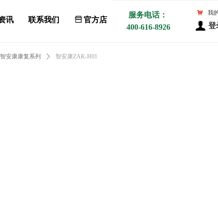
낙
我
服务电话：
资讯
联系我们
ꀰ
官方店
登
400-616-8926
智安康康复系列
ꄲ
智安康ZAK-H01