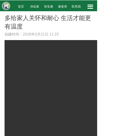
끀
.
首页
净友家
智安康
康复类
联系我
.
多给家人关怀和耐心 生活才能更
有温度
创建时间：
2026年3月21日
11:25