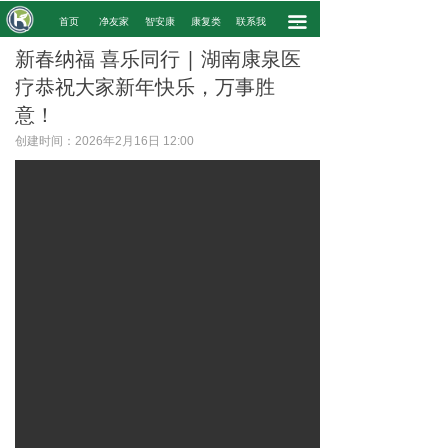
끀
.
首页
净友家
智安康
康复类
联系我
.
新春纳福 喜乐同行 | 湖南康泉医
疗恭祝大家新年快乐，万事胜
意！
创建时间：
2026年2月16日
12:00