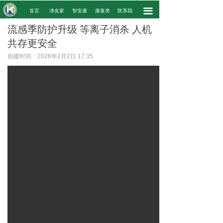
끀
.
首页
净友家
智安康
康复类
联系我
.
流感季防护升级 等离子消杀 人机
共存更安全
创建时间：
2026年2月2日
17:35