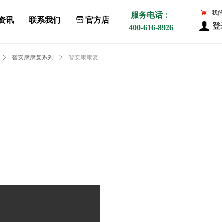
낙
我
服务电话：
资讯
联系我们
ꀰ
官方店
登
400-616-8926
ꄲ
智安康康复系列
ꄲ
智安康康复