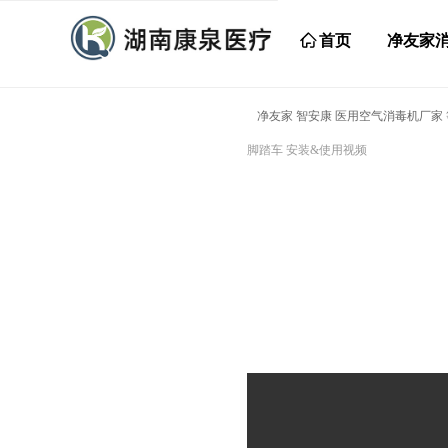
ꀇ
首页
净友家
净友家 智安康 医用空气消毒机厂家
脚踏车 安装&使用视频