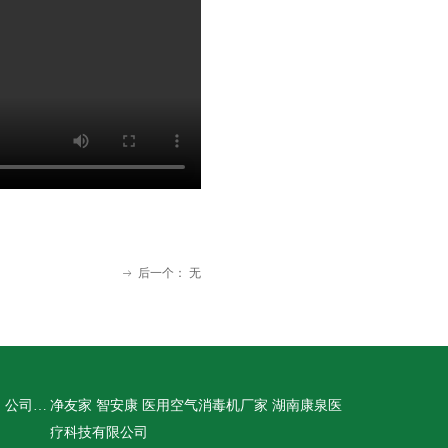
后一个：
无
ꁹ
公司名称：
净友家 智安康 医用空气消毒机厂家 湖南康泉医
疗科技有限公司