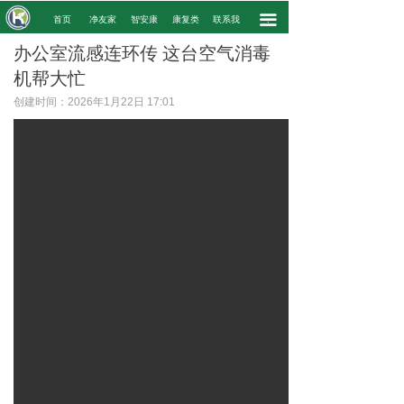
끀
.
首页
净友家
智安康
康复类
联系我
.
办公室流感连环传 这台空气消毒
机帮大忙
创建时间：
2026年1月22日
17:01