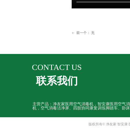
前一个：
无
ꂃ
CONTACT US
联系我们
主营产品：净友家医用空气消毒机，智安康医用空气消
机，空气消毒洁净屏、四肢协同康复训练脚踏车、卧床
版权所有© 净友家 智安康