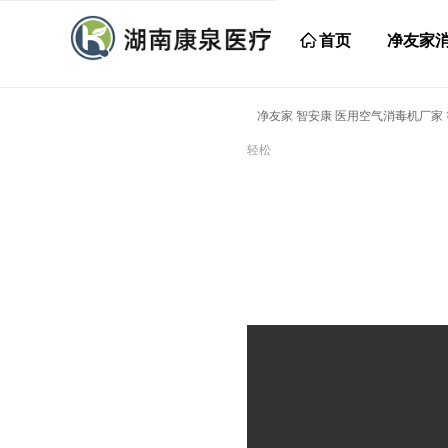
ꀇ
首页
净友家
净友家 智安康 医用空气消毒机厂家
轻松