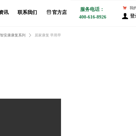
낙
我
服务电话：
资讯
联系我们
ꀰ
官方店
登
400-616-8926
智安康康复系列
ꄲ
居家康复 早用早