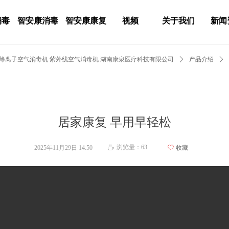
消毒
智安康消毒
智安康康复
视频
关于我们
新闻
 等离子空气消毒机 紫外线空气消毒机 湖南康泉医疗科技有限公司
ꄲ
产品介绍
ꄲ
居家康复 早用早轻松
浏览量：
63
2025年11月29日
14:50
ꄀ
收藏
ꄘ