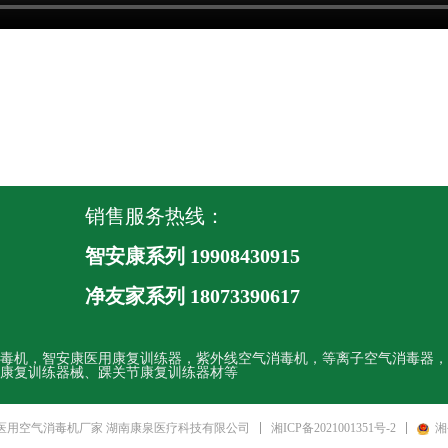
销售服务热线：
智安康系列 19908430915
净友家系列
18073390617
毒机，智安康医用康复训练器，紫外线空气消毒机，等离子空气消毒器，
康复训练器械、踝关节康复训练器材等
湘ICP备2021001351号-2
湘
 医用空气消毒机厂家 湖南康泉医疗科技有限公司