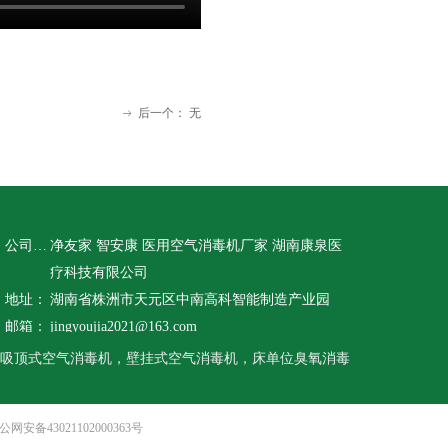
后一个：
无
ꁹ
公司名称：
净友家 智安康 医用空气消毒机厂家 湖南康泉医
疗科技有限公司
地址：
湖南省株洲市天元区中南高科智能制造产业园
邮箱：
jingyoujia2021@163.com
吸顶式空气消毒机，壁挂式空气消毒机，床单位臭氧消毒
公网安备43021102000363号