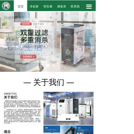
끀
.
首页
净友家
智安康
康复类
联系我
.
ꂃ
ꁹ
— 关于我们 —