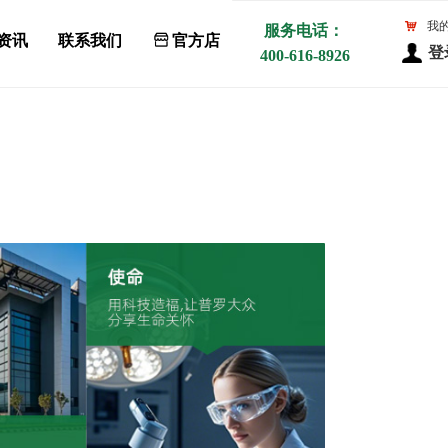
낙
我
服务电话：
资讯
联系我们
ꀰ
官方店
登
400-616-8926