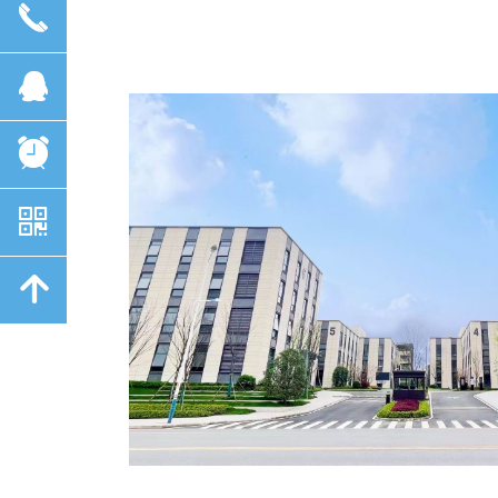
끅
뀩
뀥
낃
녕