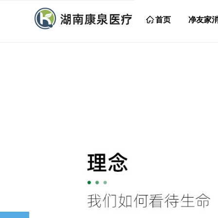
ꀇ
首页
净友家