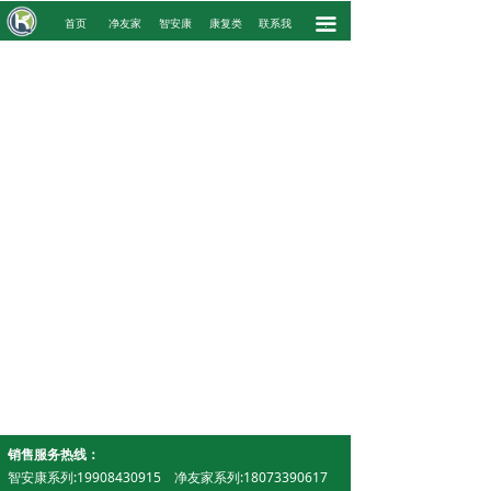
끀
.
首页
净友家
智安康
康复类
联系我
.
销售服务热线：
智安康系列:19908430915 净友家系列:18073390617