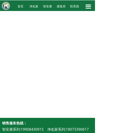
끀
.
首页
净友家
智安康
康复类
联系我
.
销售服务热线：
智安康系列:19908430915 净友家系列:18073390617